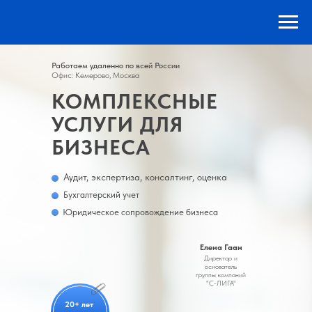
Работаем удаленно по всей России
Офис: Кемерово, Москва
КОМПЛЕКСНЫЕ
УСЛУГИ ДЛЯ
БИЗНЕСА
Аудит, экспертиза, консалтинг, оценка
Бухгалтерский учет
Юридическое сопровождение бизнеса
Елена Гаан
Директор и
основатель
группы компаний
"С-ЛИГА"
20+ лет